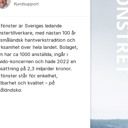
Kundsupport
tällningar för inlägg/kommentar
itfönster är Sveriges ledande
nstertillverkare, med nästan 100 år
 småländsk hantverkstradition och
rksamhet över hela landet. Bolaget,
m har ca 1000 anställda, ingår i
wido-koncernen och hade 2022 en
sättning på 2,3 miljarder kronor.
itfönster står för enkelhet,
llbarhet och kvalitet –
på
åländska.
tällningar för inlägg/kommentar