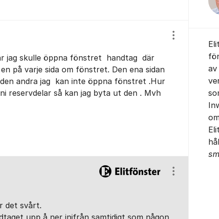
Visa/dölj ins
El
fö
är jag skulle öppna fönstret handtag där
av
n en på varje sida om fönstret. Den ena sidan
ve
e den andra jag kan inte öppna fönstret .Hur
ni reservdelar så kan jag byta ut den . Mvh
so
In
om
El
hå
sm
Visa/dölj ins
 det svårt.
dtaget upp å ner inifrån samtidigt som någon