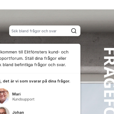
Sök bland alla inlägg
Sök
umet
lkommen till Elitfönsters kund- och
te kommentaren
pportforum. Ställ dina frågor eller
k bland befintliga frågor och svar.
ällningar för inlägg/kommentar
, det är vi som svarar på dina frågor.
Mari
Kundsupport
Johan