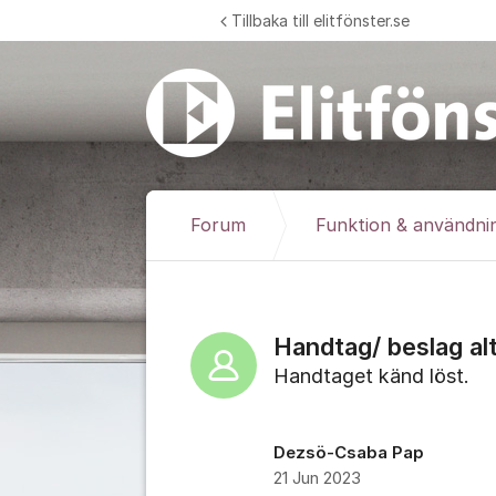
Hoppa till innehåll
Tillbaka till elitfönster.se
Forum
Funktion & användni
Handtag/ beslag al
Handtaget känd löst.
Dezsö-Csaba Pap
21 Jun 2023