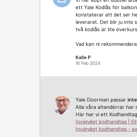
Vi har köpt en dubbel alta
ett Yale Kodlås för balko
konstaterar att det ser h
leverarat. Det blir ju int
två kodlås är lite överkur
Vad kan ni rekommendera
Kalle P
16 Feb 2024
Yale Doorman passar
int
Alla våra altandörrar har 
Här har vi ett Kodhandtag
Invändigt kodhandtag | Eli
Invändigt kodhandtag - pas