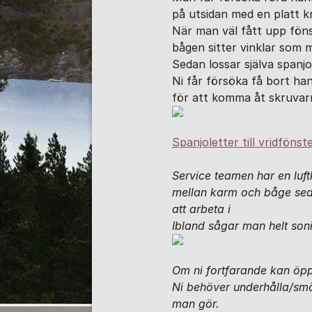
på utsidan med en platt kn
När man väl fått upp fön
bågen sitter vinklar som
Sedan lossar själva spanj
Ni får försöka få bort han
för att komma åt skruvar
Spanjoletter till vridfönst
Service teamen har en luft
mellan karm och båge seda
att arbeta i
Ibland sågar man helt son
Om ni fortfarande kan öpp
Ni behöver underhålla/smö
man gör.