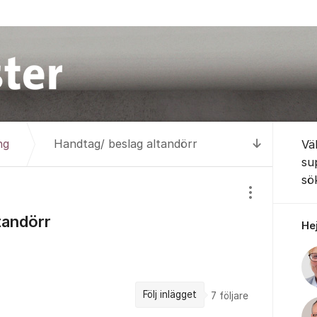
Om for
ng
Handtag/ beslag altandörr
Vä
Till senas
su
sö
Visa/dölj inst
tandörr
Hej
Följ inlägget
7
följare