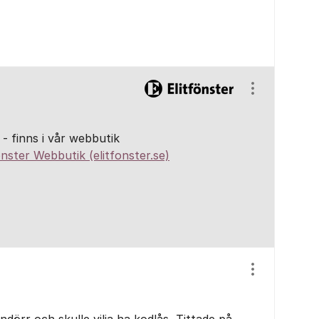
Visa/dölj ins
 - finns i vår webbutik
önster Webbutik (elitfonster.se)
Visa/dölj ins