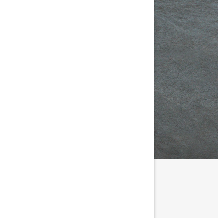
tällningar för inlägg/kommentar
yte av spanjolett på Vridfönster (002).pdf
mörjning Underhåll av spanjolett pdf.pdf