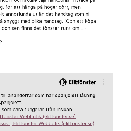
ndörr och skulle vilja ha kodlås, Tittade på
ng. för att hänga på höger dörr, men
elt annorlunda ut än det handtag som ni
e så snyggt med olika handtag. (Och att köpa
s och sen finns det fönster runt om... )
?
Visa/dölj ins
e
till altandörrar som har
spanjolett
låsning.
spanjolett.
 som bara fungerar från insidan
tfönster Webbutik (elitfonster.se)
siv | Elitfönster Webbutik (elitfonster.se)