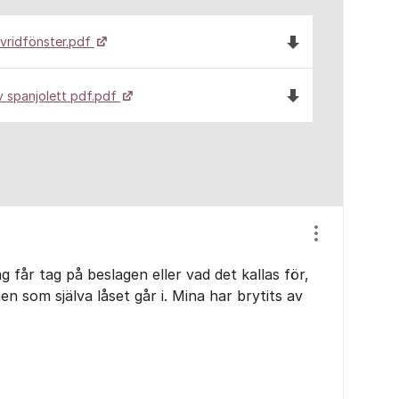
Ladda ned filen B
 vridfönster.pdf
Ladda ned filen S
v spanjolett pdf.pdf
Visa/dölj ins
jag får tag på beslagen eller vad det kallas för,
n som själva låset går i. Mina har brytits av