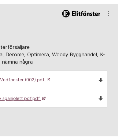
Visa/dölj ins
återförsäljare
gma, Derome, Optimera, Woody Bygghandel, K-
tt nämna några
Ladda ned filen B
 Vridfönster (002).pdf
Ladda ned filen S
v spanjolett pdf.pdf