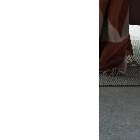
yte av spanjolett på vridfönster.pdf
mörjning Underhåll av spanjolett pdf.pdf
tällningar för inlägg/kommentar