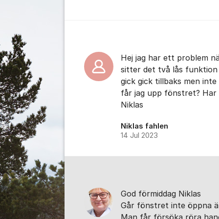
Kommentarer
Hej jag har ett problem n
sitter det två lås funktio
gick gick tillbaks men int
får jag upp fönstret? Har 
Niklas
Niklas fahlen
14 Jul 2023
God förmiddag Niklas
Går fönstret inte öppna är
Man får försöka röra han