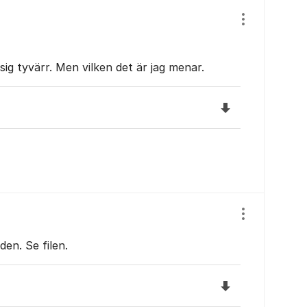
Visa/dölj ins
sig tyvärr. Men vilken det är jag menar.
Ladda ned filen I
Visa/dölj ins
den. Se filen.
Ladda ned filen I