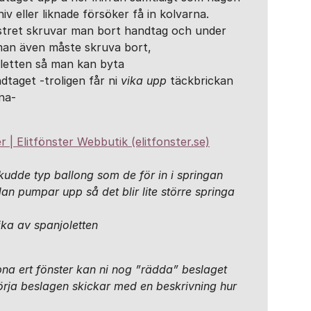
iv eller liknade försöker få in kolvarna.
stret skruvar man bort handtag och under
 man även måste skruva bort,
oletten så man kan byta
dtaget -troligen får ni
vika upp
täckbrickan
na-
er | Elitfönster Webbutik (elitfonster.se)
kudde typ ballong som de för in i springan
n pumpar upp så det blir lite större springa
ika av spanjoletten
na ert fönster kan ni nog ”rädda” beslaget
rja beslagen skickar med en beskrivning hur