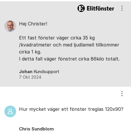
Kommentarer
Visa
Hej Christer!
Ett fast fönster väger cirka 35 kg
/kvadratmeter och med ljudlamell tillkommer
cirka 1 kg.
I detta fall väger fönstret cirka 86kilo totalt.
Johan
Kundsupport
7 Okt 2024
Visa
Hur mycket väger ett fönster treglas 120x90?
Chris Sundblom