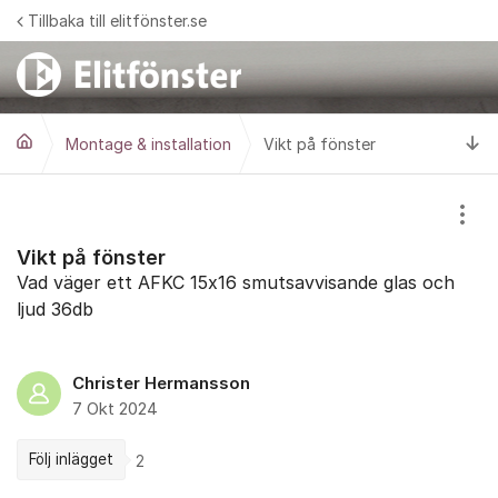
Hoppa till innehåll
Tillbaka till elitfönster.se
Ti
Montage & installation
Vikt på fönster
Visa
Vikt på fönster
Vad väger ett AFKC 15x16 smutsavvisande glas och
ljud 36db
Christer Hermansson
7 Okt 2024
Följ inlägget
2