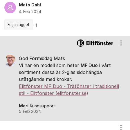
Mats Dahl
4 Feb 2024
Följ inlägget
1
Kommentarer
Visa
God Förmiddag Mats
Vi har en modell som heter
MF Duo
i vårt
sortiment dessa är 2-glas sidohängda
utåtgående med krokar.
Elitfönster MF Duo - Träfönster i traditionell
stil - Elitfönster (elitfonster.se)
Mari
Kundsupport
5 Feb 2024
Visa