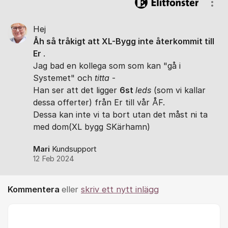
Visa
Hej
Åh så tråkigt att XL-Bygg inte återkommit till
Er
.
Jag bad en kollega som som kan "gå i
Systemet" och
titta
-
Han ser att det ligger
6st
leds
(som vi kallar
dessa offerter) från Er till vår ÅF.
Dessa kan inte vi ta bort utan det måst ni ta
med dom(XL bygg SKärhamn)
Mari
Kundsupport
12 Feb 2024
Kommentera
eller
skriv ett nytt inlägg
Kommentar *