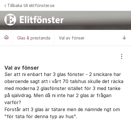
Hoppa till innehåll
Tillbaka till elitfönster.se
Ti
Glas & prestanda
Val av fönser
Visa
Val av fönser
Ser att ni enbart har 3 glas fönster - 2 snickare har
oberoende sagt att i vårt 70 talshus skulle det räcka
med moderna 2 glasfönster istället för 3 med tanke
på självdrag. Men då ni inte har 2 glas är frågan
varför?
Förstår att 3 glas är tätare men de nämnde ngt om
"för täta för denna typ av hus".