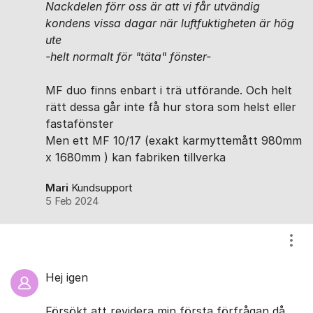
Nackdelen förr oss är att vi får utvändig
kondens vissa dagar när luftfuktigheten är hög
ute
-helt normalt för "täta" fönster-
MF duo finns enbart i trä utförande. Och helt
rätt dessa går inte få hur stora som helst eller
fastafönster
Men ett MF 10/17 (exakt karmyttemått 980mm
x 1680mm ) kan fabriken tillverka
Mari
Kundsupport
5 Feb 2024
Visa
Hej igen
Försökt att revidera min första förfrågan då