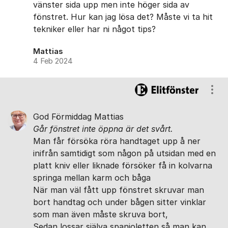
vänster sida upp men inte höger sida av
fönstret. Hur kan jag lösa det? Måste vi ta hit
tekniker eller har ni något tips?
Mattias
4 Feb 2024
Visa
God Förmiddag Mattias
Går fönstret inte öppna är det svårt.
Man får försöka röra handtaget upp å ner
inifrån samtidigt som någon på utsidan med en
platt kniv eller liknade försöker få in kolvarna
springa mellan karm och båga
När man väl fått upp fönstret skruvar man
bort handtag och under bågen sitter vinklar
som man även måste skruva bort,
Sedan lossar själva spanjoletten så man kan