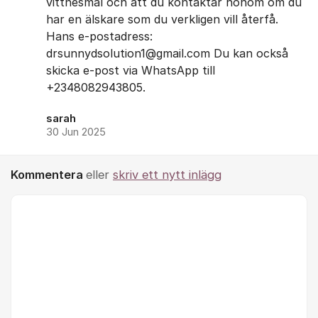
vittnesmål och att du kontaktar honom om du
har en älskare som du verkligen vill återfå.
Hans e-postadress:
drsunnydsolution1@gmail.com Du kan också
skicka e-post via WhatsApp till
+2348082943805.
sarah
30 Jun 2025
Kommentera
eller
skriv ett nytt inlägg
Kommentar *