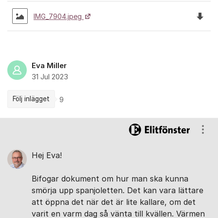
Ladda 
IMG_7904.jpeg
Eva Miller
31 Jul 2023
Följ inlägget
9
Kommentarer
Visa
Hej Eva!
Bifogar dokument om hur man ska kunna
smörja upp spanjoletten. Det kan vara lättare
att öppna det när det är lite kallare, om det
varit en varm dag så vänta till kvällen. Värmen