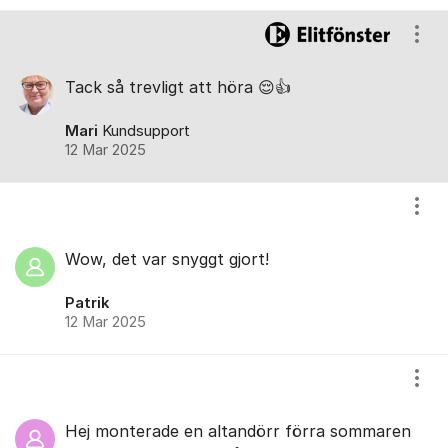
Visa
Tack så trevligt att höra 😌👍
Mari
Kundsupport
12 Mar 2025
Visa
Wow, det var snyggt gjort!
Patrik
12 Mar 2025
Visa
Hej monterade en altandörr förra sommaren