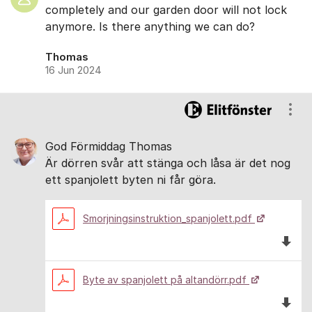
completely and our garden door will not lock
anymore. Is there anything we can do?
Thomas
16 Jun 2024
Visa
God Förmiddag Thomas
Är dörren svår att stänga och låsa är det nog
ett spanjolett byten ni får göra.
Smorjningsinstruktion_spanjolett.pdf
Ladda 
Byte av spanjolett på altandörr.pdf
Ladda n