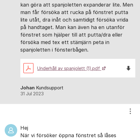
kan göra att spanjoletten expanderar lite. Men
man får försöka att rucka på fönstret putta
lite utåt, dra inåt och samtidigt försöka vrida
på handtaget. Man kan även ha en utanför
fönstret som hjälper till att putta/dra eller
försöka med tex ett stämjärn peta in
spanjoletten i fönsterbågen.
Ladda n
Underhåll av spanjolett (1).pdf
Johan
Kundsupport
31 Jul 2023
Visa
Hej
När vi försöker öppna fönstret så låses