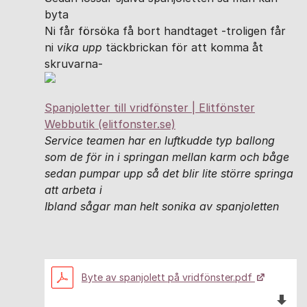
byta
Ni får försöka få bort handtaget -troligen får
ni
vika upp
täckbrickan för att komma åt
skruvarna-
Spanjoletter till vridfönster | Elitfönster
Webbutik (elitfonster.se)
Service teamen har en luftkudde typ ballong
som de för in i springan mellan karm och båge
sedan pumpar upp så det blir lite större springa
att arbeta i
Ibland sågar man helt sonika av spanjoletten
Byte av spanjolett på vridfönster.pdf
Ladda n