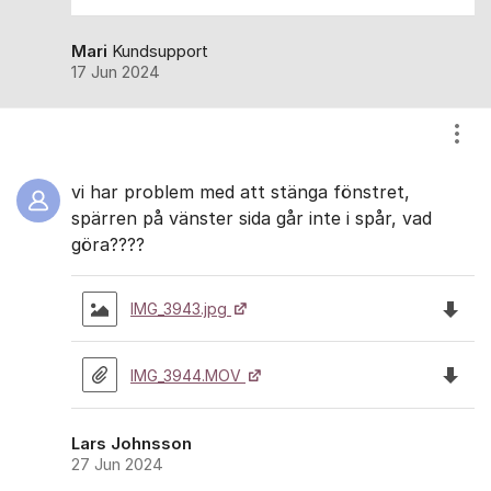
Mari
Kundsupport
17 Jun 2024
Visa
vi har problem med att stänga fönstret,
spärren på vänster sida går inte i spår, vad
göra????
Ladda 
IMG_3943.jpg
Ladda 
IMG_3944.MOV
Lars Johnsson
27 Jun 2024