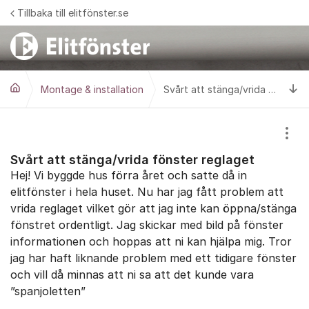
Hoppa till innehåll
Tillbaka till elitfönster.se
Ti
Montage & installation
Svårt att stänga/vrida fönster reglaget
Visa
Svårt att stänga/vrida fönster reglaget
Hej! Vi byggde hus förra året och satte då in
elitfönster i hela huset. Nu har jag fått problem att
vrida reglaget vilket gör att jag inte kan öppna/stänga
fönstret ordentligt. Jag skickar med bild på fönster
informationen och hoppas att ni kan hjälpa mig. Tror
jag har haft liknande problem med ett tidigare fönster
och vill då minnas att ni sa att det kunde vara
”spanjoletten”