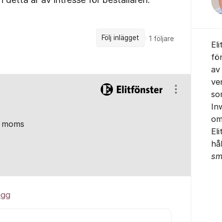
Följ inlägget
1
följare
El
fö
av
ve
Visa/dölj ins
so
In
om
ed moms
El
hå
sm
ägg