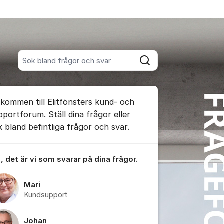
Sök bland alla inlägg
Sök
umet
lkommen till Elitfönsters kund- och
te kommentaren
pportforum. Ställ dina frågor eller
k bland befintliga frågor och svar.
ällningar för inlägg/kommentar
, det är vi som svarar på dina frågor.
Mari
Kundsupport
Johan