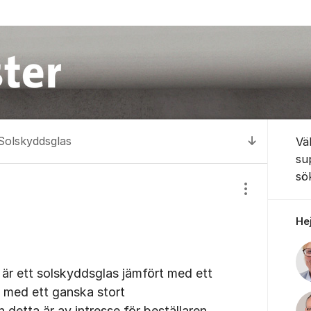
Om for
Solskyddsglas
Vä
Till senas
su
sö
Visa/dölj inst
Hej
är ett solskyddsglas jämfört med ett
å med ett ganska stort
 detta är av intresse för beställaren.