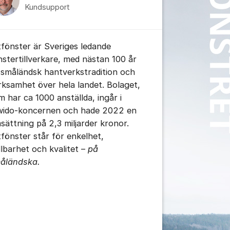
Kundsupport
itfönster är Sveriges ledande
nstertillverkare, med nästan 100 år
 småländsk hantverkstradition och
rksamhet över hela landet. Bolaget,
tällningar för inlägg/kommentar
m har ca 1000 anställda, ingår i
wido-koncernen och hade 2022 en
sättning på 2,3 miljarder kronor.
itfönster står för enkelhet,
llbarhet och kvalitet –
på
åländska.