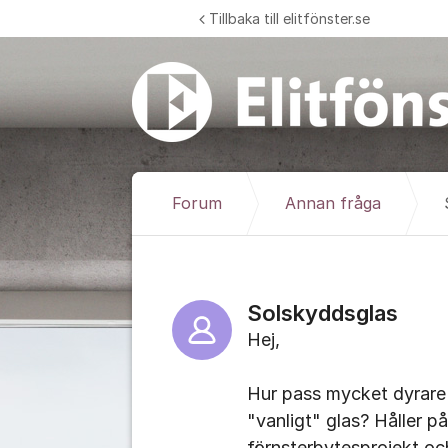
Hoppa till innehåll
Tillbaka till elitfönster.se
Forum
Annan fråga
Solskyddsglas
Hej,
Hur pass mycket dyrare 
"vanligt" glas? Håller p
förnsterbytesprojekt och