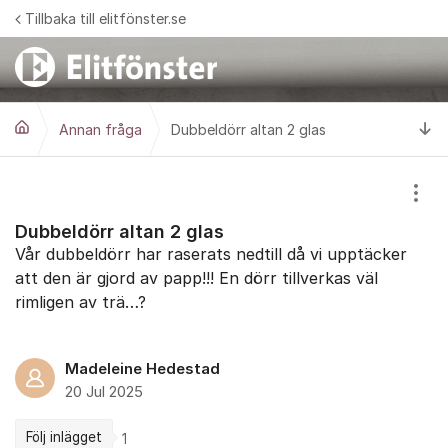
Hoppa till innehåll
Tillbaka till elitfönster.se
Ti
Annan fråga
Dubbeldörr altan 2 glas
Visa
Dubbeldörr altan 2 glas
Vår dubbeldörr har raserats nedtill då vi upptäcker
att den är gjord av papp!!! En dörr tillverkas väl
rimligen av trä…?
Madeleine Hedestad
20 Jul 2025
Följ inlägget
1