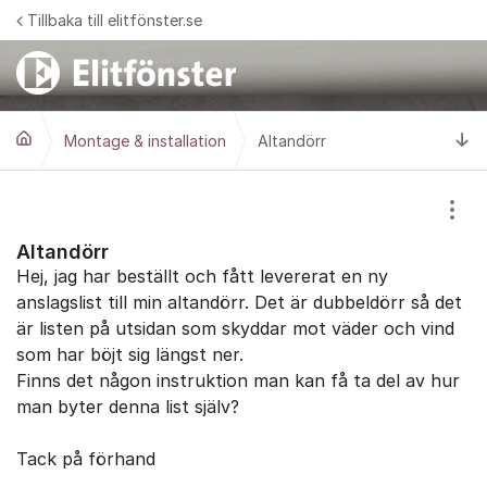
Hoppa till innehåll
Tillbaka till elitfönster.se
Ti
Montage & installation
Altandörr
Visa
Altandörr
Hej, jag har beställt och fått levererat en ny
anslagslist till min altandörr. Det är dubbeldörr så det
är listen på utsidan som skyddar mot väder och vind
som har böjt sig längst ner.
Finns det någon instruktion man kan få ta del av hur
man byter denna list själv?
Tack på förhand