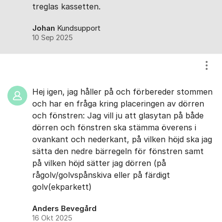
treglas kassetten.
Johan
Kundsupport
10 Sep 2025
Visa
Hej igen, jag håller på och förbereder stommen
och har en fråga kring placeringen av dörren
och fönstren: Jag vill ju att glasytan på både
dörren och fönstren ska stämma överens i
ovankant och nederkant, på vilken höjd ska jag
sätta den nedre bärregeln för fönstren samt
på vilken höjd sätter jag dörren (på
rågolv/golvspånskiva eller på färdigt
golv(ekparkett)
Anders Bevegård
16 Okt 2025