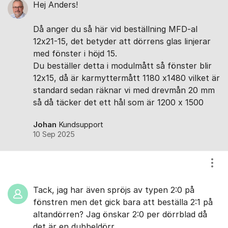
Hej Anders!
Då anger du så här vid beställning MFD-al
12x21-15, det betyder att dörrens glas linjerar
med fönster i höjd 15.
Du beställer detta i modulmått så fönster blir
12x15, då är karmyttermått 1180 x1480 vilket är
standard sedan räknar vi med drevmån 20 mm
så då täcker det ett hål som är 1200 x 1500
Johan
Kundsupport
10 Sep 2025
Visa
Tack, jag har även spröjs av typen 2:0 på
fönstren men det gick bara att beställa 2:1 på
altandörren? Jag önskar 2:0 per dörrblad då
det är en dubbeldörr