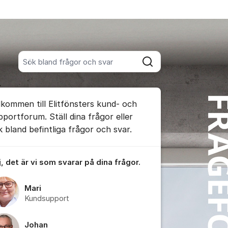
Sök bland alla inlägg
Sök
umet
lkommen till Elitfönsters kund- och
te kommentaren
pportforum. Ställ dina frågor eller
k bland befintliga frågor och svar.
ällningar för inlägg/kommentar
, det är vi som svarar på dina frågor.
Mari
Kundsupport
Johan