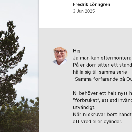
Fredrik Lönngren
3 Jun 2025
Kommentarer
Hej
Ja man kan eftermontera 
På er dörr sitter ett sta
hålla sig till samma serie
-Samma förfarande på Outl
Ni behöver ett helt nytt h
”förbrukat”, ett std invän
utvändigt.
När ni skruvar bort handt
ett vred eller cylinder.