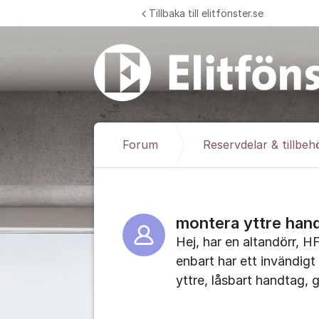
Hoppa till innehåll
Tillbaka till elitfönster.se
Forum
Reservdelar & tillbeh
montera yttre han
Hej, har en altandörr, 
enbart har ett invändigt
yttre, låsbart handtag, g