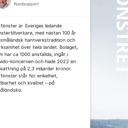
Kundsupport
itfönster är Sveriges ledande
nstertillverkare, med nästan 100 år
tällningar för inlägg/kommentar
 småländsk hantverkstradition och
rksamhet över hela landet. Bolaget,
m har ca 1000 anställda, ingår i
wido-koncernen och hade 2022 en
sättning på 2,3 miljarder kronor.
itfönster står för enkelhet,
llbarhet och kvalitet –
på
åländska.