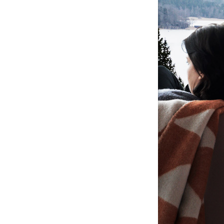
1-35-02.pdf
ftermontage för utvändigt handtag på altandörrar.pdf
1-35-01.pdf
ontageanvisning_beslag_elitfonster.pdf