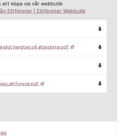
s att köpa via vår webbutik
rån Elitfönster | Elitfönster Webbutik
Ladda ned filen 6
Ladda ned filen E
ändigt handtag på altandörrar.pdf
Ladda ned filen 6
Ladda ned filen m
lag_elitfonster.pdf
ägg