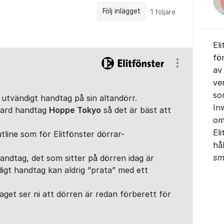
Följ inlägget
1
följare
El
fö
Visa/dölj ins
av
ve
so
utvändigt handtag på sin altandörr.
In
ndard handtag
Hoppe Tokyo
så det är bäst att
om
El
ine som för Elitfönster dörrar-
hå
sm
andtag, det som sitter på dörren idag är
digt handtag kan aldrig ”prata” med ett
aget ser ni att dörren är redan förberett för