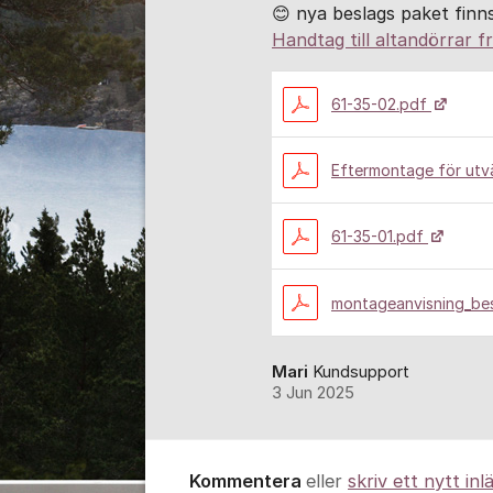
😊 nya beslags paket finn
Handtag till altandörrar f
61-35-02.pdf
Eftermontage för utv
61-35-01.pdf
montageanvisning_bes
Mari
Kundsupport
3 Jun 2025
Kommentera
eller
skriv ett nytt inl