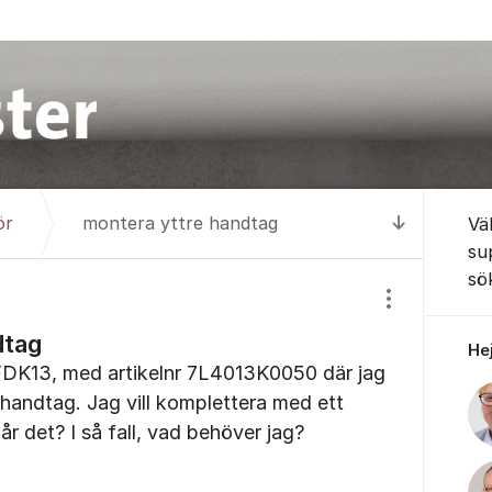
Om for
ör
montera yttre handtag
Vä
Till senas
su
sö
Visa/dölj inst
dtag
Hej
HFDK13, med artikelnr 7L4013K0050 där jag
 handtag. Jag vill komplettera med ett
år det? I så fall, vad behöver jag?