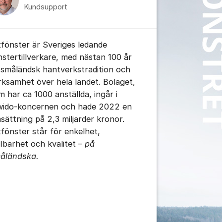
Kundsupport
itfönster är Sveriges ledande
nstertillverkare, med nästan 100 år
 småländsk hantverkstradition och
rksamhet över hela landet. Bolaget,
m har ca 1000 anställda, ingår i
wido-koncernen och hade 2022 en
sättning på 2,3 miljarder kronor.
itfönster står för enkelhet,
tällningar för inlägg/kommentar
llbarhet och kvalitet –
på
åländska.