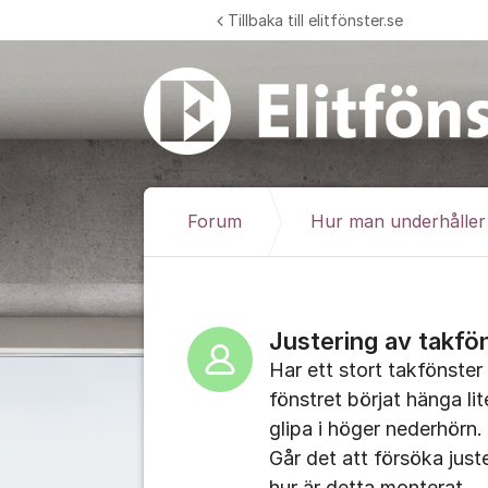
Hoppa till innehåll
Tillbaka till elitfönster.se
Forum
Hur man underhåller 
Justering av takfö
Har ett stort takfönster
fönstret börjat hänga li
glipa i höger nederhörn.
Går det att försöka just
hur är detta monterat.