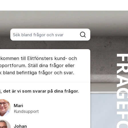
Sök bland alla inlägg
Sök
umet
lkommen till Elitfönsters kund- och
te kommentaren
pportforum. Ställ dina frågor eller
k bland befintliga frågor och svar.
ällningar för inlägg/kommentar
, det är vi som svarar på dina frågor.
Mari
Kundsupport
Johan