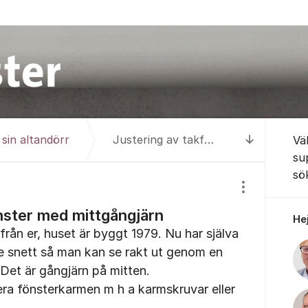
Om for
sin altandörr
Justering av takfönster med mittgångjärn
Vä
Till senas
su
sö
Visa/dölj inst
nster med mittgångjärn
Hej
 från er, huset är byggt 1979. Nu har själva
te snett så man kan se rakt ut genom en
 Det är gångjärn på mitten.
era fönsterkarmen m h a karmskruvar eller