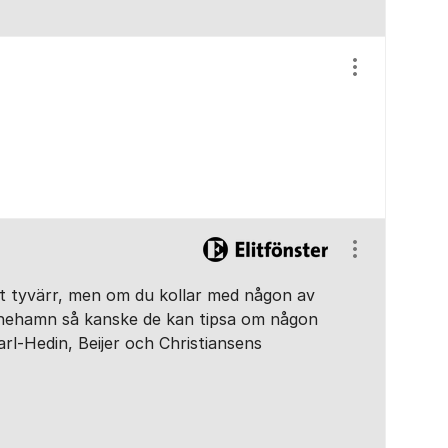
Visa/dölj ins
Visa/dölj ins
het tyvärr, men om du kollar med någon av
stinehamn så kanske de kan tipsa om någon
rl-Hedin, Beijer och Christiansens