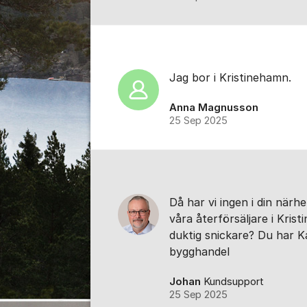
Jag bor i Kristinehamn.
Anna Magnusson
25 Sep 2025
Då har vi ingen i din när
våra återförsäljare i Kri
duktig snickare? Du har Ka
bygghandel
Johan
Kundsupport
25 Sep 2025