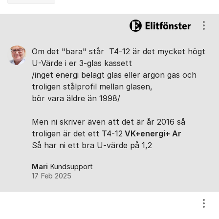
Kommentarer
Visa
Om det "bara" står T4-12 är det mycket högt
U-Värde i er 3-glas kassett
/inget energi belagt glas eller argon gas och
troligen stålprofil mellan glasen,
bör vara äldre än 1998/
Men ni skriver även att det är år 2016 så
troligen är det ett T4-12
VK
+energi+ Ar
Så har ni ett bra U-värde på 1,2
Mari
Kundsupport
17 Feb 2025
Visa