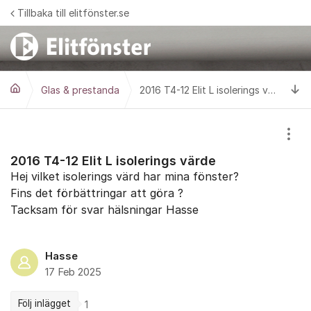
Hoppa till innehåll
Tillbaka till elitfönster.se
Ti
Glas & prestanda
2016 T4-12 Elit L isolerings värde
Visa
2016 T4-12 Elit L isolerings värde
Hej vilket isolerings värd har mina fönster?
Fins det förbättringar att göra ?
Tacksam för svar hälsningar Hasse
Hasse
17 Feb 2025
Följ inlägget
1